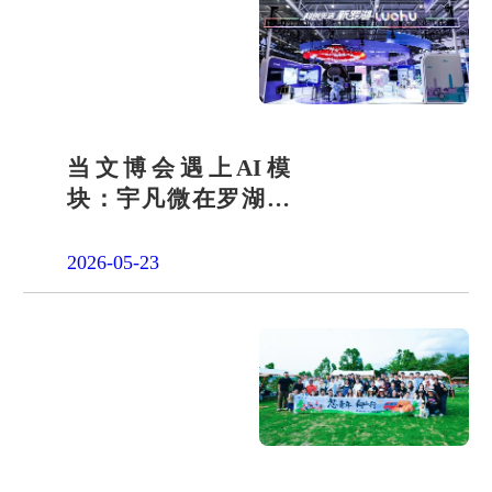
当文博会遇上AI模
块：宇凡微在罗湖展
团交出“文化+科技”新
答卷
2026-05-23