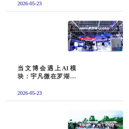
2026-05-23
当文博会遇上AI模
块：宇凡微在罗湖展
团交出“文化+科技”新
答卷
2026-05-23