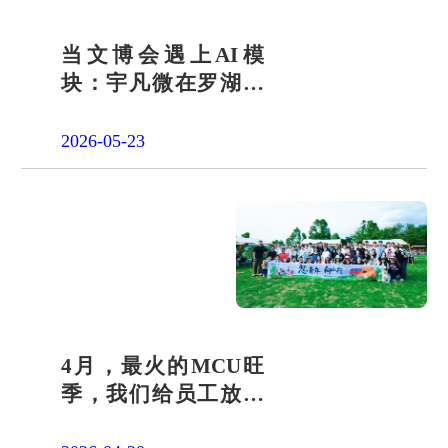
当文博会遇上AI模
块：宇凡微在罗湖展
团交出“文化+科技”新
答卷
2026-05-23
4月，最火的MCU旺
季，我们给员工放了
一天"山假"