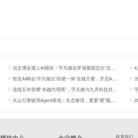
当文博会遇上AI模块：宇凡微在罗湖展团交出“文化+科技”新答卷
智见AI峰会:宇凡微以“软硬一体”全栈方案，开启AI硬件落地加速度
连续五年荣膺“卓越代理商”，宇凡微与九齐科技共赴新程
火山引擎破局Agent落地：生态够强，更要“硬”载体托底
模块中心
企业简介
联系我们