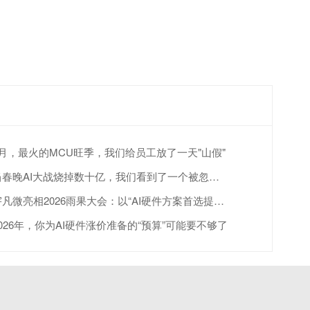
4月，最火的MCU旺季，我们给员工放了一天"山假"
当春晚AI大战烧掉数十亿，我们看到了一个被忽视的真相
宇凡微亮相2026雨果大会：以“AI硬件方案首选提供商”赋能跨境出海
2026年，你为AI硬件涨价准备的“预算”可能要不够了