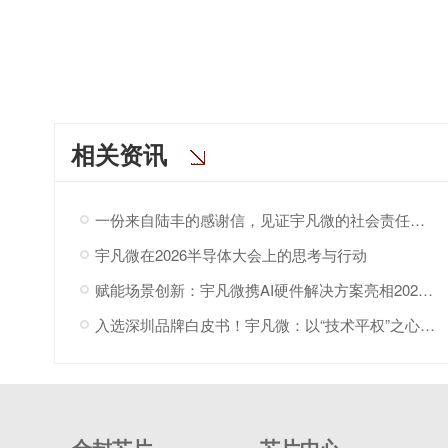
相关资讯
一份来自陆丰的感谢信，见证宇凡微的社会责任之路
宇凡微在2026半导体大会上的思考与行动
赋能场景创新：宇凡微携AI硬件解决方案亮相2026“深港同心·罗湖创景”场景创新大会!
入选深圳品牌白皮书！宇凡微：以“技术平权”之心，与深圳共赴AI
合封芯片
芯片中心