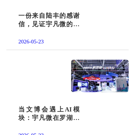
一份来自陆丰的感谢
信，见证宇凡微的社
会责任之路
2026-05-23
当文博会遇上AI模
块：宇凡微在罗湖展
团交出“文化+科技”新
答卷