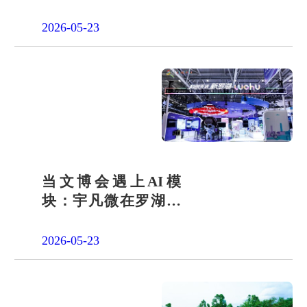
会责任之路
2026-05-23
当文博会遇上AI模
块：宇凡微在罗湖展
团交出“文化+科技”新
答卷
2026-05-23