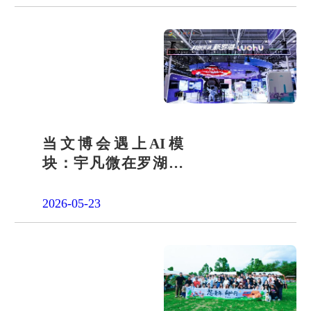
当文博会遇上AI模
块：宇凡微在罗湖展
团交出“文化+科技”新
答卷
2026-05-23