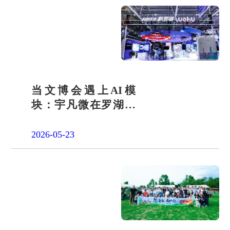
当文博会遇上AI模
块：宇凡微在罗湖展
团交出“文化+科技”新
答卷
2026-05-23