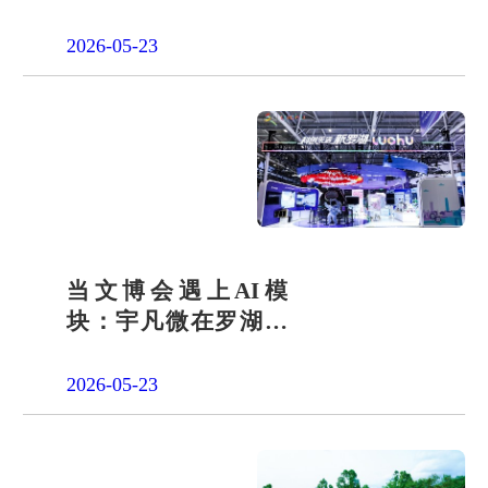
会责任之路
2026-05-23
当文博会遇上AI模
块：宇凡微在罗湖展
团交出“文化+科技”新
答卷
2026-05-23