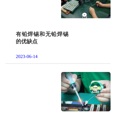
品申请
单片机封
装定制
项目合作
开发
社会责任
有铅焊锡和无铅焊锡
的优缺点
招贤纳士
2023-06-14