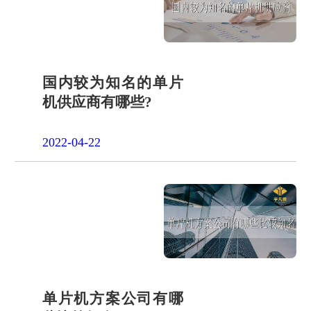
品申请
单片机封
装定制
项目合作
开发
社会责任
国内较为知名的单片
机供应商有哪些?
招贤纳士
2022-04-22
单片机方案公司有哪