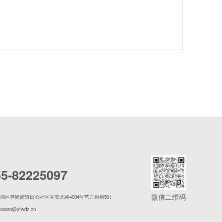
55-82225097
微信二维码
湖区笋岗街道田心社区宝安北路4004号艺方创启501
xiaoan@yfwdz.cn