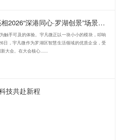
赋能场景创新：宇凡微携AI硬件解决方案亮相2026“深港同心·罗湖创景”场景创新大会!
为触手可及的体验。宇凡微正以一块小小的模块，叩响
月26日，宇凡微作为罗湖区智慧生活领域的优质企业，受
会。在大会核心......
齐科技共赴新程