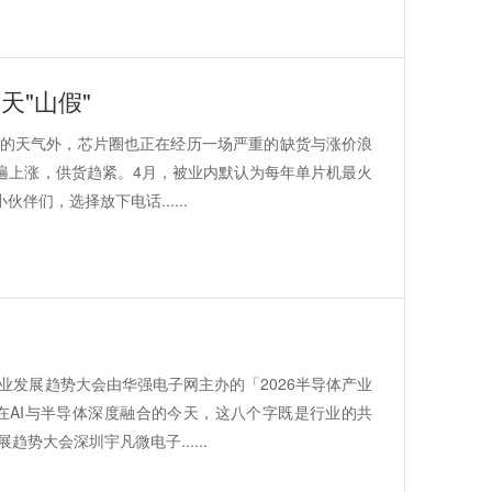
天"山假"
热的天气外，芯片圈也正在经历一场严重的缺货与涨价浪
遍上涨，供货趋紧。4月，被业内默认为每年单片机最火
们，选择放下电话......
体产业发展趋势大会由华强电子网主办的「2026半导体产业
在AI与半导体深度融合的今天，这八个字既是行业的共
势大会深圳宇凡微电子......