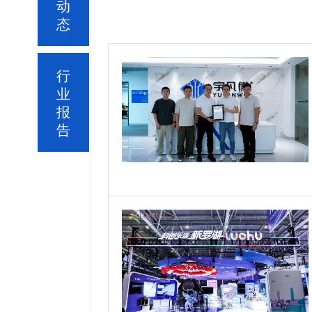
动
态
行
业
报
告