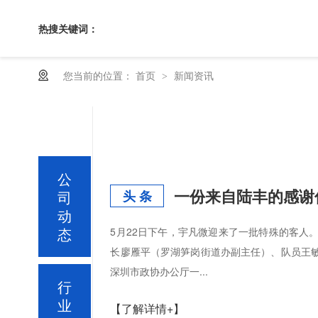
热搜关键词：
您当前的位置：
首页
新闻资讯
>
公
一份来自陆丰的感谢
司
头 条
动
态
5月22日下午，宇凡微迎来了一批特殊的客人
长廖雁平（罗湖笋岗街道办副主任）、队员王
深圳市政协办公厅一...
行
业
【了解详情+】